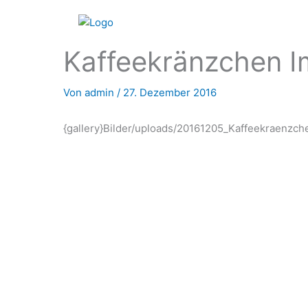
Zum
Inhalt
springen
Kaffeekränzchen I
Von
admin
/
27. Dezember 2016
{gallery}Bilder/uploads/20161205_Kaffeekraenzche